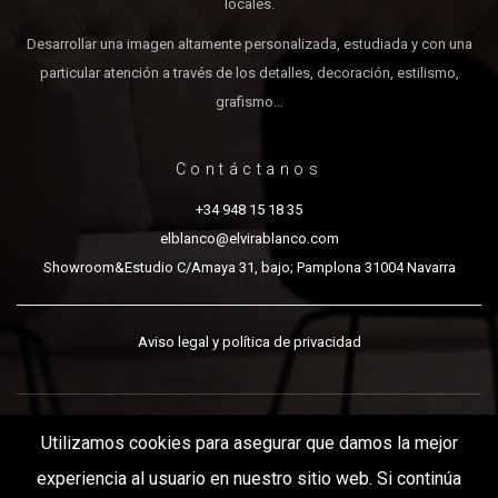
locales.
Desarrollar una imagen altamente personalizada, estudiada y con una
particular atención a través de los detalles, decoración, estilismo,
grafismo…
Contáctanos
+34 948 15 18 35
elblanco@elvirablanco.com
Showroom&Estudio C/Amaya 31, bajo; Pamplona 31004 Navarra
Aviso legal y política de privacidad
Utilizamos cookies para asegurar que damos la mejor
Elvira Blanco Montenegro (C) 2018
experiencia al usuario en nuestro sitio web. Si continúa