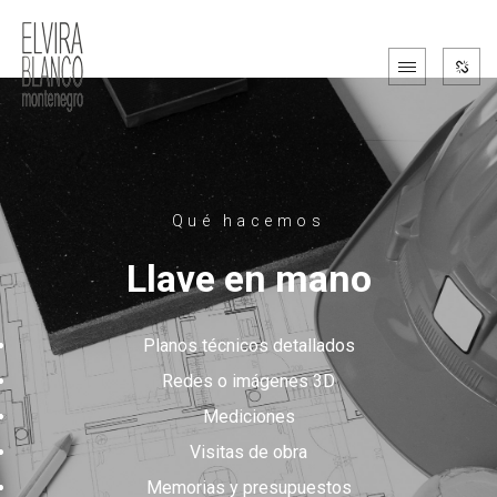
Qué hacemos
Llave en mano
Planos técnicos detallados
Redes o imágenes 3D
Mediciones
Visitas de obra
Memorias y presupuestos